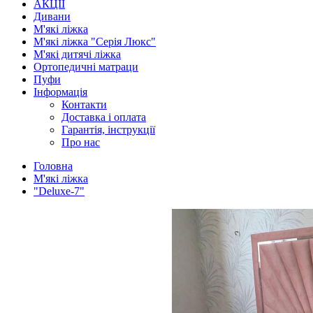
АКЦІЇ
Дивани
М'які ліжка
М'які ліжка "Серія Люкс"
М'які дитячі ліжка
Ортопедичні матраци
Пуфи
Інформація
Контакти
Доставка і оплата
Гарантія, інструкції
Про нас
Головна
М'які ліжка
"Deluxe-7"