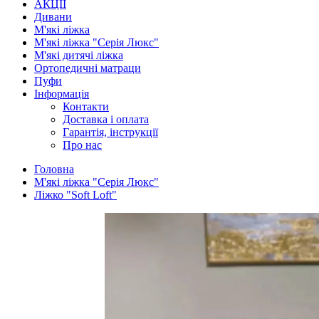
АКЦІЇ
Дивани
М'які ліжка
М'які ліжка "Серія Люкс"
М'які дитячі ліжка
Ортопедичні матраци
Пуфи
Інформація
Контакти
Доставка і оплата
Гарантія, інструкції
Про нас
Головна
М'які ліжка "Серія Люкс"
Ліжко "Soft Loft"