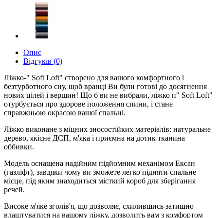
Опис
Відгуків (0)
Ліжко-" Soft Loft" створено для вашого комфортного і
безтурботного сну, щоб вранці Ви були готові до досягнення
нових цілей і вершин! Що б ви не вибрали, ліжко п" Soft Loft"
отурбується про здорове положення спини, і стане
справжньою окрасою вашої спальні.
Ліжко виконане з міцних зносостійких матеріалів: натуральне
дерево, якісне ДСП, м'яка і приємна на дотик тканина
оббивки.
Модель оснащена надійним підйомним механімом Ексан
(газліфт), завдяки чому ви зможете легко підняти спальне
місце, під яким знаходиться місткий короб для зберігання
речей.
Високе м'яке зголів'я, що дозволяє, схилившись затишно
влаштуватися на вашому ліжку, дозволить вам з комфортом